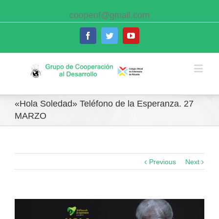
coopenf@gmail.com
Facebook
Twitter
Youtube
«Hola Soledad» Teléfono de la Esperanza. 27
MARZO
Previous
Next
View
Larger