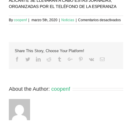
ALICANTE SE LLEVARÁN A CABO ESTAS JORNADAS,
ORGANIZADAS POR EL TELÉFONO DE LA ESPERANZA
en
By
coopenf
|
marzo 5th, 2020
|
Noticias
|
Comentarios desactivados
«Hola
Soled
Teléfo
de
la
Share This Story, Choose Your Platform!
Espera
27
Facebook
Twitter
Linkedin
Reddit
Tumblr
Google+
Pinterest
Vk
Email
MARZ
About the Author:
coopenf