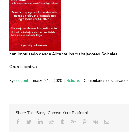
han impulsado desde Alicante los trabajadores Soicales.
Gran iniciativa
en
By
coopenf
|
marzo 24th, 2020
|
Noticias
|
Comentarios desactivados
Red
de
Resp
Socia
Rápi
Share This Story, Choose Your Platform!
de
Traba
Facebook
Twitter
Linkedin
Reddit
Tumblr
Google+
Pinterest
Vk
Email
Socia
de
Alican