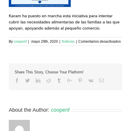
Karam ha puesto en marcha esta iniciativa para intentar
cubrir las necesidades alimentarias de las familias a las que
apoyan, apoyando además al pequeño comercio.
en
By
coopenf
|
mayo 29th, 2020
|
Noticias
|
Comentarios desactivados
Camp
organ
por
Karam
para
Share This Story, Choose Your Platform!
cubrir
las
Facebook
Twitter
Linkedin
Reddit
Tumblr
Google+
Pinterest
Vk
Email
neces
alimen
de
familia
About the Author:
coopenf