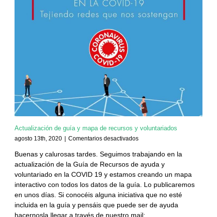
Actualización de guía y mapa de recursos y voluntariados
en
agosto 13th, 2020
|
Comentarios desactivados
Actualización
Buenas y calurosas tardes. Seguimos trabajando en la
de
actualización de la Guía de Recursos de ayuda y
guía
y
voluntariado en la COVID 19 y estamos creando un mapa
mapa
interactivo con todos los datos de la guía. Lo publicaremos
de
en unos días. Si conocéis alguna iniciativa que no esté
recursos
incluida en la guía y pensáis que puede ser de ayuda
y
hacernosla llegar a través de nuestro mail:
voluntariados