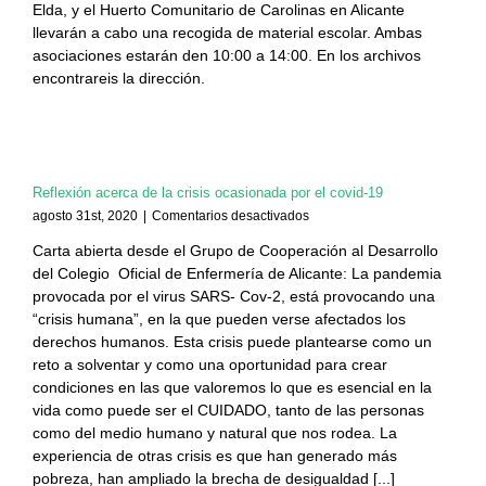
Elda, y el Huerto Comunitario de Carolinas en Alicante
Material
escolar
llevarán a cabo una recogida de material escolar. Ambas
por
asociaciones estarán den 10:00 a 14:00. En los archivos
parte
encontrareis la dirección.
de
Asociación
Grupo
Abril
y
Hort
Reflexión acerca de la crisis ocasionada por el covid-19
Comunitari
en
agosto 31st, 2020
|
Comentarios desactivados
de
Reflexión
Carolines
Carta abierta desde el Grupo de Cooperación al Desarrollo
acerca
del Colegio Oficial de Enfermería de Alicante: La pandemia
de
la
provocada por el virus SARS- Cov-2, está provocando una
crisis
“crisis humana”, en la que pueden verse afectados los
ocasionada
derechos humanos. Esta crisis puede plantearse como un
por
reto a solventar y como una oportunidad para crear
el
condiciones en las que valoremos lo que es esencial en la
covid-
vida como puede ser el CUIDADO, tanto de las personas
19
como del medio humano y natural que nos rodea. La
experiencia de otras crisis es que han generado más
pobreza, han ampliado la brecha de desigualdad [...]