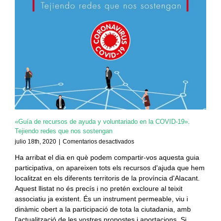
«Guía de recursos de ayuda y voluntariado en la COVID-19».
Tejiendo redes que nos sostengan
en
julio 18th, 2020
|
Comentarios desactivados
«Guía
Ha arribat el dia en què podem compartir-vos aquesta guia
de
participativa, on apareixen tots els recursos d'ajuda que hem
recursos
de
localitzat en els diferents territoris de la província d'Alacant.
ayuda
Aquest llistat no és precís i no pretén excloure al teixit
y
associatiu ja existent. És un instrument permeable, viu i
voluntariado
dinàmic obert a la participació de tota la ciutadania, amb
en
l'actualització de les vostres propostes i aportacions. Si