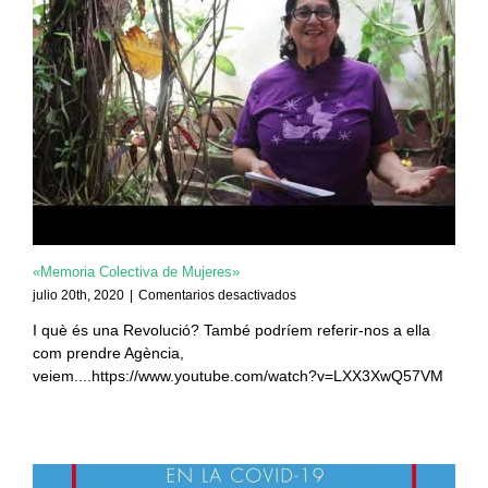
«Memoria Colectiva de Mujeres»
en
julio 20th, 2020
|
Comentarios desactivados
«Memoria
I què és una Revolució? També podríem referir-nos a ella
Colectiva
com prendre Agència,
de
Mujeres»
veiem....https://www.youtube.com/watch?v=LXX3XwQ57VM