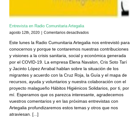
Entrevista en Radio Comunitaria Artegalia
en
agosto 12th, 2020
|
Comentarios desactivados
Entrevista
Este lunes la Radio Cumunitaria Artegalia nos entrevistó para
en
conocernos y porque te contaremos nuestras contribuciones
Radio
Comunitaria
y visiones a la crisis sanitaria, social y económica generada
Artegalia
por el COVID-19. La empresa Elena Navalon, Cris Soto Tarí
y Jacinto López Arrabal hablan sobre la situación de los
migrantes y acuerdo con la Cruz Roja, la Guía y el mapa de
recursos, ayuda y voluntarios y nuestra colaboración con el
proyecto malagueño Hábitos Higiénicos Solidarios, por ti, por
mí. Esperamos que os parezca interesante, agradecemos
vuestros comentarios y en las próximas entrevistas con
Artegalia profundizaremos estos temas y otros que nos
atraviesan. [...]