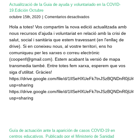
Actualització de la Guia de ayuda y voluntariado en la COVID-
19.Edición Octubre
en
octubre 15th, 2020
|
Comentarios desactivados
Actualització
Hola a totes! Vos compartim la nova edició actualitzada amb
de
nous recursos d'ajuda i voluntariat en relació amb la crisi de
la
Guia
salut, social i sanitària que estem travessant (en l'enllaç de
de
drive). Si en coneixeu nous, al vostre territori, ens ho
ayuda
comuniqueu per les xarxes o correu electrònic
y
(coopenf@gmail.com). Estem acabant la versió de mapa
voluntariado
transmedia també. Entre totes fem xarxa, esperem que vos
en
siga d'utilitat. Gràcies!
la
COVID-
https://drive.google.com/file/d/1IlSeHXUeFk7tnJSzBQNDnR0jUiG
19.Edición
usp=sharing
Octubre
https://drive.google.com/file/d/1IlSeHXUeFk7tnJSzBQNDnR0jUiG
usp=sharing
Guía de actuación ante la aparición de casos COVID-19 en
centros educativos. Publicado por el Ministerio de Sanidad