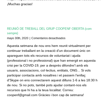
¡Muchas gracias!
REUNIÓ DE TREBALL DEL GRUP COOPENF OBERTA (com
sempre)
en
mayo 30th, 2020
|
Comentarios desactivados
REUNIÓ
Aquesta setmana de nou ens hem reunit virtualment per
DE
continuar treballant en la creació d'un document únic on
TREBALL
DEL
apareguen tots els recursos de voluntariat i ajuda
GRUP
(professional i no professional) que han emergit en aquesta
COOPENF
crisi per la COVID-19, per a després difondre'l amb els
OBERTA
usuaris, associacions, col·lectius, entitats, ONG... Si vols
(com
participar contacta amb nosaltres i et passem l'enllaç
sempre)
d'Skype on ens connectarem aquest dilluns 1-6 a les 18:30 h
de nou. Si no pots, també pots ajudar contant-nos els
recursos que hi ha a la teua localitat. Correu:
coopenf@gmail.com Gràcies i bon cap de setmana!