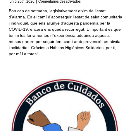
en
junio 20th, 2020
|
Comentarios desactivados
OLES
Bon cap de setmana, legislativament eixim de l’estat
DE
d’alarma. En el camí d’aconseguir l’estat de salut comunitària
LA
PANDÈMIA
i individual, que ens allunye d’aquesta pandèmia per la
COVID-19, encara ens queda recorregut. L’important és que
tenim les ferramentes i l’experiència adquirida aquests
mesos enrere per seguir fent camí amb prevenció, creativitat
i solidaritat. Gràcies a Hábitos Higiénicos Solidarios, por ti,
por mí i a totes!