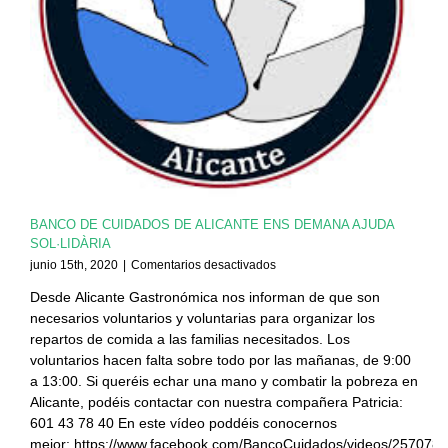
BANCO DE CUIDADOS DE ALICANTE ENS DEMANA AJUDA
SOL·LIDÀRIA
en
junio 15th, 2020
|
Comentarios desactivados
BANCO
Desde Alicante Gastronómica nos informan de que son
DE
necesarios voluntarios y voluntarias para organizar los
CUIDADOS
DE
repartos de comida a las familias necesitados. Los
ALICANTE
voluntarios hacen falta sobre todo por las mañanas, de 9:00
ENS
a 13:00. Si queréis echar una mano y combatir la pobreza en
DEMANA
Alicante, podéis contactar con nuestra compañera Patricia:
AJUDA
601 43 78 40 En este vídeo poddéis conocernos
SOL·LIDÀRIA
mejor: https://www.facebook.com/BancoCuidados/videos/257078