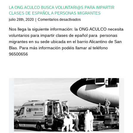
LA ONG ACULCO BUSCA VOLUNTARI@S PARA IMPARTIR
CLASES DE ESPAÑOL A PERSONAS MIGRANTES
en
julio 28th, 2020
|
Comentarios desactivados
LA
Nos llega la siguiente información: la ONG ACULCO necesita
ONG
voluntarios para impartir clases de epañol para personas
ACULCO
BUSCA
migrantes en su sede ubicada en el barrio Alicantino de San
VOLUNTARI@S
Blas. Para más información podéis llamar al teléfono
PARA
96500656
IMPARTIR
CLASES
DE
ESPAÑOL
A
PERSONAS
MIGRANTES