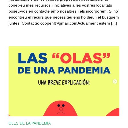
la
coneixeu més recursos i iniciatives a les vostres localitats
COVID-
19».
poseu-vos en contacte amb nosaltres i els incorporem. Si no
Tejiendo
encontreu el recurs que necessiteu ens ho dieu i el busquem
redes
juntes. Contacte: coopenf@gmail.comActualment estem [...]
que
nos
sostengan
OLES DE LA PANDÈMIA