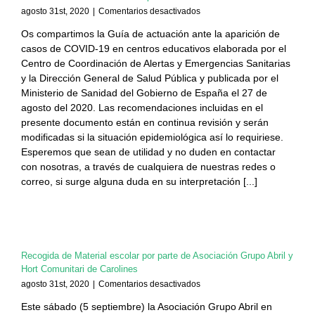
en
agosto 31st, 2020
|
Comentarios desactivados
Guía
Os compartimos la Guía de actuación ante la aparición de
de
casos de COVID-19 en centros educativos elaborada por el
actuación
ante
Centro de Coordinación de Alertas y Emergencias Sanitarias
la
y la Dirección General de Salud Pública y publicada por el
aparición
Ministerio de Sanidad del Gobierno de España el 27 de
de
agosto del 2020. Las recomendaciones incluidas en el
casos
presente documento están en continua revisión y serán
COVID-
modificadas si la situación epidemiológica así lo requiriese.
19
en
Esperemos que sean de utilidad y no duden en contactar
centros
con nosotras, a través de cualquiera de nuestras redes o
educativos.
correo, si surge alguna duda en su interpretación [...]
Publicado
por
el
Ministerio
de
Sanidad
Recogida de Material escolar por parte de Asociación Grupo Abril y
Hort Comunitari de Carolines
en
agosto 31st, 2020
|
Comentarios desactivados
Recogida
Este sábado (5 septiembre) la Asociación Grupo Abril en
de