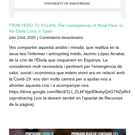
FROM HERO TO VILLAIN. The Consequences of Moral Panic in
the Ebola Crisis in Spain
en
julio 22nd, 2020
|
Comentarios desactivados
FROM
Vos compartim aquesta anàlisi i mirada, que realitza en la
HERO
seua tesi l'infermer i antropòleg mèdic Jacinto López Arrabal,
TO
VILLAIN.
de la crisi de l'Ébola que visquérem en Espanya. La
The
considerem molt necessària i pertinent per l'emergència de
Consequences
salut, social i econòmica que estem vivint ara en relació amb
of
la Covid-19: ens obri molts camins per a ajudar-nos a
Moral
afrontar aquesta crisi i a acompanyar-nos.
Panic
https://drive.google.com/file/d/1LI_ZLkFVypfDkokyQxG7NZpRcR
in
the
usp=sharing (vos la deixem també en l'apartat de Recursos
Ebola
de la pàgina)
Crisis
in
Spain