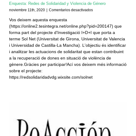
Enquesta: Redes de Solidaridad y Violencia de Género
en
noviembre 11th, 2020
|
Comentarios desactivados
Enquesta:
Vos deixem aquesta enquesta
Redes
(https://online2.tesintegra.net/online.php?pid=200147) que
de
Solidaridad
forma part del projecte d'Investigació I+D+I que porta a
y
terme Sol Net (Universitat de Girona, Universitat de Valencia
Violencia
i Universidad de Castilla-La Mancha). L'objectiu és identificar
de
i analitzar les actuacions de solidaritat que estan contribuint
Género
a la recuperació de dones en situació de violència de
gènere.Gràcies per participar!Ací vos deixem més informació
sobre el projecte:
https://redsolidaridadvdg.wixsite.com/solnet