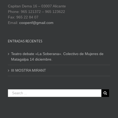
Capitan Dema 16 – 03007 Alicante
Phone: 965 121372 – 965 123622
Fax: 965 22 84 07
Email:
coopenf@gmail.com
ENTRADAS RECIENTES
Teatro debate «La Soberana». Colectivo de Mujeres de
Matagalpa 14 diciembre.
III MOSTRA MIRANT