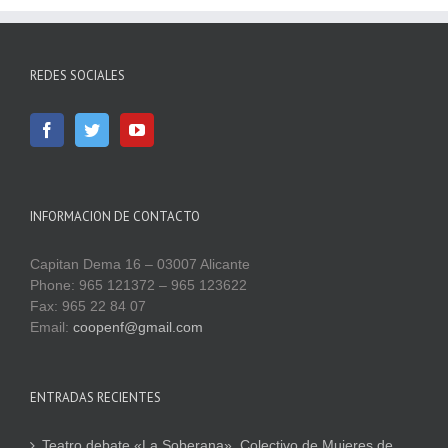
REDES SOCIALES
INFORMACION DE CONTACTO
Capitan Dema 16 – 03007 Alicante
Phone: 965 121372 – 965 123622
Fax: 965 22 84 07
Email:
coopenf@gmail.com
ENTRADAS RECIENTES
Teatro debate «La Soberana». Colectivo de Mujeres de