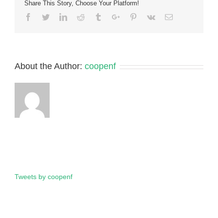
Share This Story, Choose Your Platform!
de
Mujeres
Facebook
Twitter
Linkedin
Reddit
Tumblr
Google+
Pinterest
Vk
Email
de
Matagalpa
14
diciembre.
About the Author:
coopenf
Tweets by coopenf