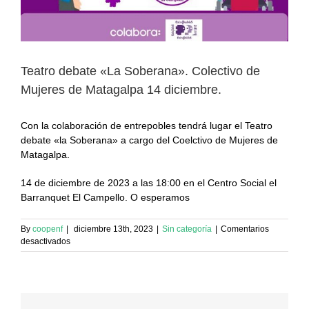
Teatro debate «La Soberana». Colectivo de
Mujeres de Matagalpa 14 diciembre.
Con la colaboración de entrepobles tendrá lugar el Teatro
debate «la Soberana» a cargo del Coelctivo de Mujeres de
Matagalpa.
14 de diciembre de 2023 a las 18:00 en el Centro Social el
Barranquet El Campello. O esperamos
By
coopenf
|
diciembre 13th, 2023
|
Sin categoría
|
Comentarios
en
desactivados
Teatro
debate
«La
Soberana».
Colectivo