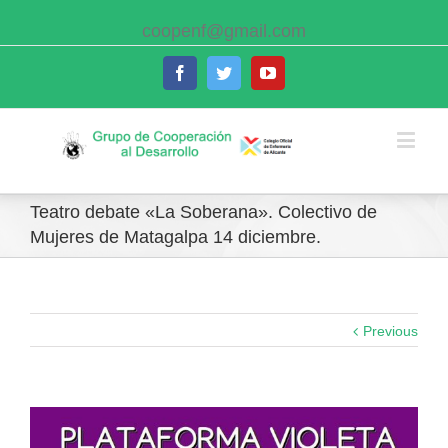
coopenf@gmail.com
Facebook
Twitter
Youtube
Teatro debate «La Soberana». Colectivo de
Mujeres de Matagalpa 14 diciembre.
Previous
View
Larger