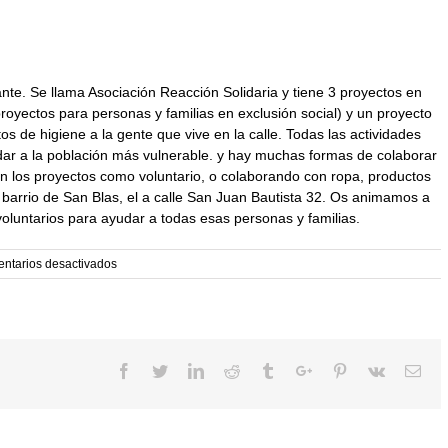
te. Se llama Asociación Reacción Solidaria y tiene 3 proyectos en
oyectos para personas y familias en exclusión social) y un proyecto
s de higiene a la gente que vive en la calle. Todas las actividades
dar a la población más vulnerable. y hay muchas formas de colaborar
en los proyectos como voluntario, o colaborando con ropa, productos
 barrio de San Blas, el a calle San Juan Bautista 32. Os animamos a
oluntarios para ayudar a todas esas personas y familias.
en
ntarios desactivados
Asociación
Reacción
Solidaria
Facebook
Twitter
Linkedin
Reddit
Tumblr
Google+
Pinterest
Vk
Ema