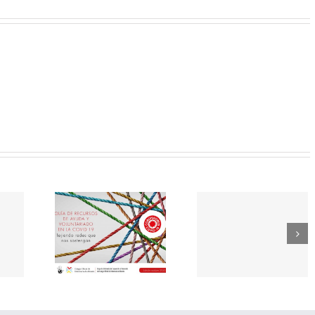
ació de la
Guía de actuación
Recogida de Mater
 ayuda y
ante la aparición de
escolar por parte
iado en la
casos COVID-19 en
Asociación Gru
9.Edición
centros educativos.
Abril y Hort
ubre
Publicado por el
Comunitari de
Ministerio de
Carolines