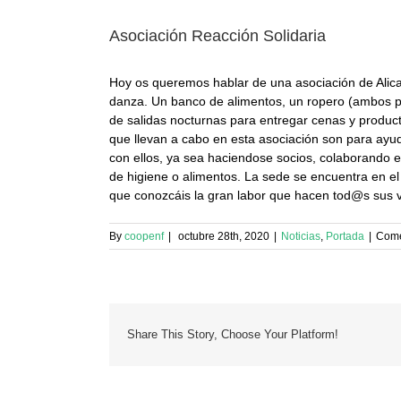
Asociación Reacción Solidaria
Hoy os queremos hablar de una asociación de Alican
danza. Un banco de alimentos, un ropero (ambos pr
de salidas nocturnas para entregar cenas y producto
que llevan a cabo en esta asociación son para ayu
con ellos, ya sea haciendose socios, colaborando 
de higiene o alimentos. La sede se encuentra en el
que conozcáis la gran labor que hacen tod@s sus v
By
coopenf
|
octubre 28th, 2020
|
Noticias
,
Portada
|
Come
Share This Story, Choose Your Platform!