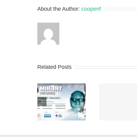
About the Author:
coopenf
Related Posts
Enquesta: Redes de
Actualitz
III MOSTRA
Solidaridad y
Guia de
MIRANT
Violencia de Género
voluntar
COVID-1
Oct