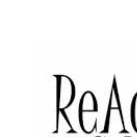
View
Larger
Image