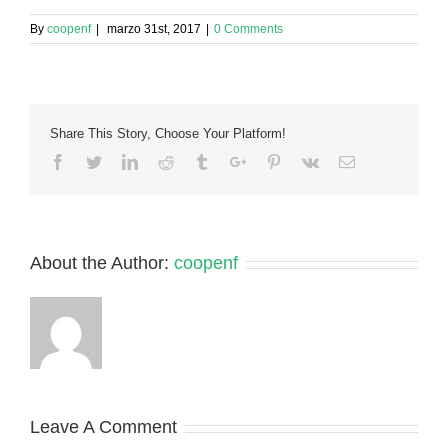
By
coopenf
|
marzo 31st, 2017
|
0 Comments
Share This Story, Choose Your Platform!
Facebook
Twitter
Linkedin
Reddit
Tumblr
Google+
Pinterest
Vk
Email
About the Author:
coopenf
Leave A Comment