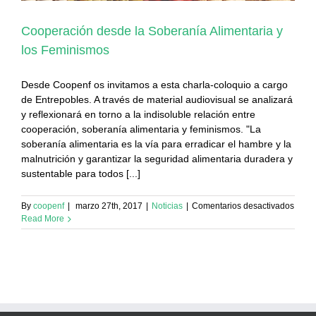
Cooperación desde la Soberanía Alimentaria y
los Feminismos
Desde Coopenf os invitamos a esta charla-coloquio a cargo
de Entrepobles. A través de material audiovisual se analizará
y reflexionará en torno a la indisoluble relación entre
cooperación, soberanía alimentaria y feminismos. "La
soberanía alimentaria es la vía para erradicar el hambre y la
malnutrición y garantizar la seguridad alimentaria duradera y
sustentable para todos [...]
en
By
coopenf
|
marzo 27th, 2017
|
Noticias
|
Comentarios desactivados
Coop
Read More
desd
la
Sober
Alime
y
los
Femi