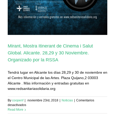
Mirant, Mostra Itinerant de Cinema i Salut
Global. Alicante. 28,29 y 30 Noviembre.
Organizado por la RSSA
Tendrá lugar en Alicante los días 28,29 y 30 de noviembre en
el Centro Municipal de las Artes. Plaza Quijano,2 03003
Alicante . Más información y entradas gratuitas en
www.redsanitariasolidaria.org
By
coopenf
|
noviembre 23rd, 2018
|
Noticias
|
Comentarios
en
desactivados
Mirant,
Read More
Mostra