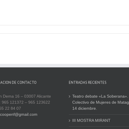
MACION DE CONTACTO
ENTRADAS RECIENTES
n Dema 16 – 03007 Alicante
Teatro debate «La Soberana».
 965 121372 – 965 123622
Colectivo de Mujeres de Matag
65 22 84 07
14 diciembre.
coopenf@gmail.com
III MOSTRA MIRANT