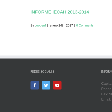
INFORME IECAH 2013-2014
By
coopenf
|
enero 24th, 2017
|
0 Comments
REDES SOCIALES
INFOR
Capita
Phone:
Fax: 9
Email: