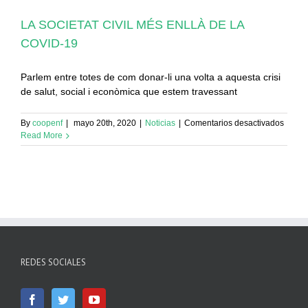
LA SOCIETAT CIVIL MÉS ENLLÀ DE LA
COVID-19
Parlem entre totes de com donar-li una volta a aquesta crisi
de salut, social i econòmica que estem travessant
en
By
coopenf
|
mayo 20th, 2020
|
Noticias
|
Comentarios desactivados
LA
Read More
SOCIE
CIVIL
MÉS
ENLL
DE
LA
COVID
19
REDES SOCIALES