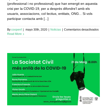
(professional i no professional) que han emergit en aquesta
crisi per la COVID-19, per a després difondre'l amb els
usuaris, associacions, col·lectius, entitats, ONG... Si vols
participar contacta amb [...]
en
By
coopenf
|
mayo 30th, 2020
|
Noticias
|
Comentarios desactivados
REUN
Read More
DE
TREB
DEL
GRUP
COOP
OBER
(com
sempr