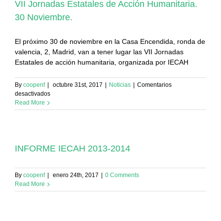
VII Jornadas Estatales de Acción Humanitaria.
30 Noviembre.
El próximo 30 de noviembre en la Casa Encendida, ronda de
valencia, 2, Madrid, van a tener lugar las VII Jornadas
Estatales de acción humanitaria, organizada por IECAH
By
coopenf
|
octubre 31st, 2017
|
Noticias
|
Comentarios
en
desactivados
VII
Read More
Jornadas
Estatales
de
Acción
Humanitaria.
INFORME IECAH 2013-2014
30
Noviembre.
By
coopenf
|
enero 24th, 2017
|
0 Comments
Read More