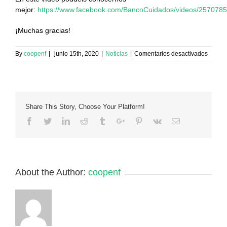
mejor:
https://www.facebook.com/BancoCuidados/videos/257078
¡Muchas gracias!
en
By
coopenf
|
junio 15th, 2020
|
Noticias
|
Comentarios desactivados
BANC
DE
CUID
DE
ALICA
Share This Story, Choose Your Platform!
ENS
DEMA
Facebook
Twitter
Linkedin
Reddit
Tumblr
Google+
Pinterest
Vk
Email
AJUDA
SOL·L
About the Author:
coopenf