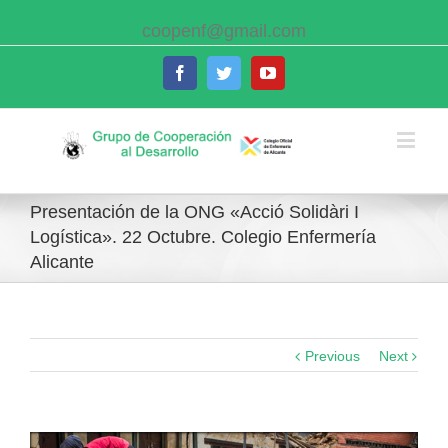
coopenf@gmail.com
Facebook
Twitter
Youtube
Presentación de la ONG «Acció Solidàri I
Logística». 22 Octubre. Colegio Enfermería
Alicante
Previous
Next
View