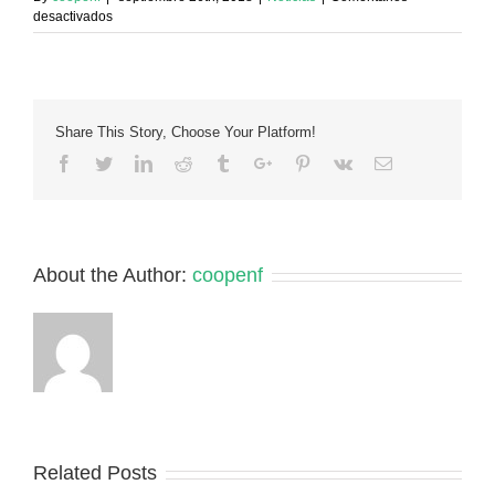
en
desactivados
Presentación
de
la
ONG
«Acció
Share This Story, Choose Your Platform!
Solidàri
I
Facebook
Twitter
Linkedin
Reddit
Tumblr
Google+
Pinterest
Vk
Email
Logística».
22
Octubre.
Colegio
Enfermería
About the Author:
coopenf
Alicante
Related Posts