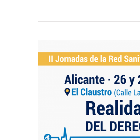
View
Larger
Image