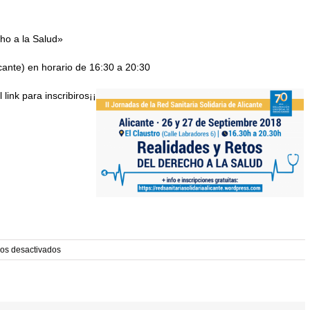
cho a la Salud»
cante) en horario de 16:30 a 20:30
link para inscribiros¡¡
en
os desactivados
II
Jornadas
de
la