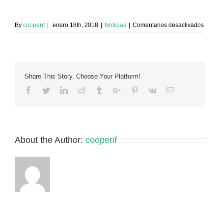
en
By
coopenf
|
enero 18th, 2018
|
Noticias
|
Comentarios desactivados
Africa
Sawa
Quint
misió
sanita
Share This Story, Choose Your Platform!
en
Seneg
Facebook
Twitter
Linkedin
Reddit
Tumblr
Google+
Pinterest
Vk
Email
Julio
2018
About the Author:
coopenf