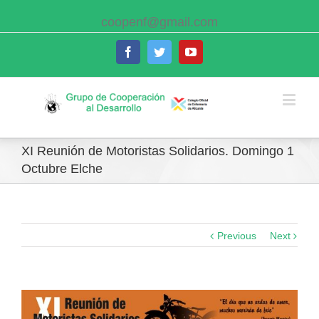
coopenf@gmail.com
Facebook
Twitter
Youtube
XI Reunión de Motoristas Solidarios. Domingo 1
Octubre Elche
Previous
Next
View
Larger