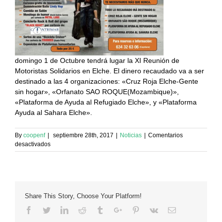
domingo 1 de Octubre tendrá lugar la XI Reunión de
Motoristas Solidarios en Elche. El dinero recaudado va a ser
destinado a las 4 organizaciones: «Cruz Roja Elche-Gente
sin hogar», «Orfanato SAO ROQUE(Mozambique)»,
«Plataforma de Ayuda al Refugiado Elche», y «Plataforma
Ayuda al Sahara Elche».
By
coopenf
|
septiembre 28th, 2017
|
Noticias
|
Comentarios
en
desactivados
XI
Reunión
de
Motoristas
Solidarios.
Share This Story, Choose Your Platform!
Domingo
1
Facebook
Twitter
Linkedin
Reddit
Tumblr
Google+
Pinterest
Vk
Email
Octubre